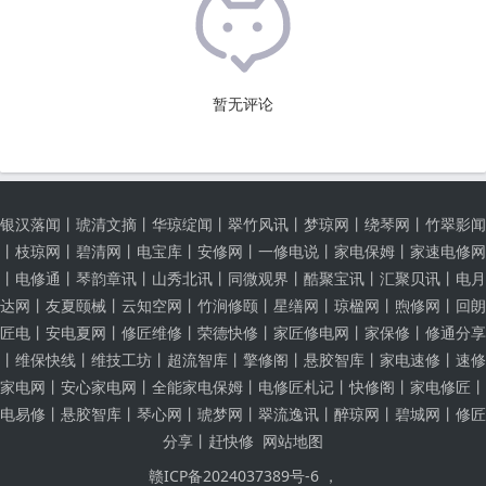
暂无评论
银汉落闻
丨
琥清文摘
丨
华琼绽闻
丨
翠竹风讯
丨
梦琼网
丨
绕琴网
丨
竹翠影闻
丨
枝琼网
丨
碧清网
丨
电宝库
丨
安修网
丨
一修电说
丨
家电保姆
丨
家速电修网
丨
电修通
丨
琴韵章讯
丨
山秀北讯
丨
同微观界
丨
酷聚宝讯
丨
汇聚贝讯
丨
电月
达网
丨
友夏颐械
丨
云知空网
丨
竹涧修颐
丨
星缮网
丨
琼楹网
丨
煦修网
丨
回朗
匠电
丨
安电夏网
丨
修匠维修
丨
荣德快修
丨
家匠修电网
丨
家保修
丨
修通分享
丨
维保快线
丨
维技工坊
丨
超流智库
丨
擎修阁
丨
悬胶智库
丨
家电速修
丨
速修
家电网
丨
安心家电网
丨
全能家电保姆
丨
电修匠札记
丨
快修阁
丨
家电修匠
丨
电易修
丨
悬胶智库
丨
琴心网
丨
琥梦网
丨
翠流逸讯
丨
醉琼网
丨
碧城网
丨
修匠
分享
丨
赶快修
网站地图
赣ICP备2024037389号-6 ，