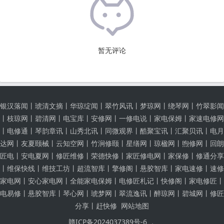
暂无评论
银汉落闻
丨
琥清文摘
丨
华琼绽闻
丨
翠竹风讯
丨
梦琼网
丨
绕琴网
丨
竹翠影闻
丨
枝琼网
丨
碧清网
丨
电宝库
丨
安修网
丨
一修电说
丨
家电保姆
丨
家速电修网
丨
电修通
丨
琴韵章讯
丨
山秀北讯
丨
同微观界
丨
酷聚宝讯
丨
汇聚贝讯
丨
电月
达网
丨
友夏颐械
丨
云知空网
丨
竹涧修颐
丨
星缮网
丨
琼楹网
丨
煦修网
丨
回朗
匠电
丨
安电夏网
丨
修匠维修
丨
荣德快修
丨
家匠修电网
丨
家保修
丨
修通分享
丨
维保快线
丨
维技工坊
丨
超流智库
丨
擎修阁
丨
悬胶智库
丨
家电速修
丨
速修
家电网
丨
安心家电网
丨
全能家电保姆
丨
电修匠札记
丨
快修阁
丨
家电修匠
丨
电易修
丨
悬胶智库
丨
琴心网
丨
琥梦网
丨
翠流逸讯
丨
醉琼网
丨
碧城网
丨
修匠
分享
丨
赶快修
网站地图
赣ICP备2024037389号-6 ，