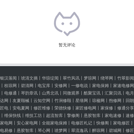
暂无评论
银汉落闻
丨
琥清文摘
丨
华琼绽闻
丨
翠竹风讯
丨
梦琼网
丨
绕琴网
丨
竹翠影闻
丨
枝琼网
丨
碧清网
丨
电宝库
丨
安修网
丨
一修电说
丨
家电保姆
丨
家速电修网
丨
电修通
丨
琴韵章讯
丨
山秀北讯
丨
同微观界
丨
酷聚宝讯
丨
汇聚贝讯
丨
电月
达网
丨
友夏颐械
丨
云知空网
丨
竹涧修颐
丨
星缮网
丨
琼楹网
丨
煦修网
丨
回朗
匠电
丨
安电夏网
丨
修匠维修
丨
荣德快修
丨
家匠修电网
丨
家保修
丨
修通分享
丨
维保快线
丨
维技工坊
丨
超流智库
丨
擎修阁
丨
悬胶智库
丨
家电速修
丨
速修
家电网
丨
安心家电网
丨
全能家电保姆
丨
电修匠札记
丨
快修阁
丨
家电修匠
丨
电易修
丨
悬胶智库
丨
琴心网
丨
琥梦网
丨
翠流逸讯
丨
醉琼网
丨
碧城网
丨
修匠