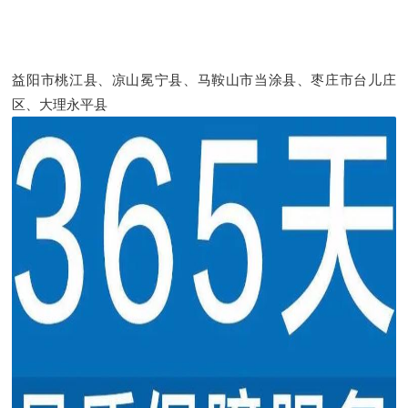
益阳市桃江县、凉山冕宁县、马鞍山市当涂县、枣庄市台儿庄
区、大理永平县