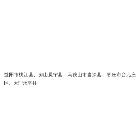
益阳市桃江县、凉山冕宁县、马鞍山市当涂县、枣庄市台儿庄
区、大理永平县