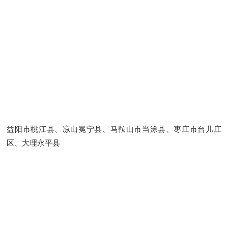
益阳市桃江县、凉山冕宁县、马鞍山市当涂县、枣庄市台儿庄
区、大理永平县