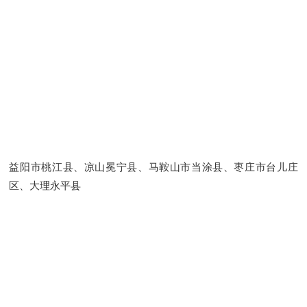
益阳市桃江县、凉山冕宁县、马鞍山市当涂县、枣庄市台儿庄
区、大理永平县