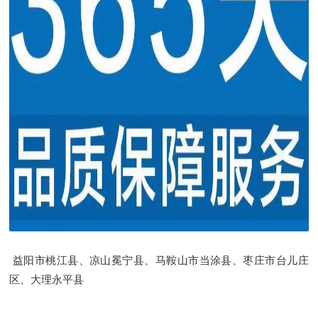
益阳市桃江县、凉山冕宁县、马鞍山市当涂县、枣庄市台儿庄
区、大理永平县