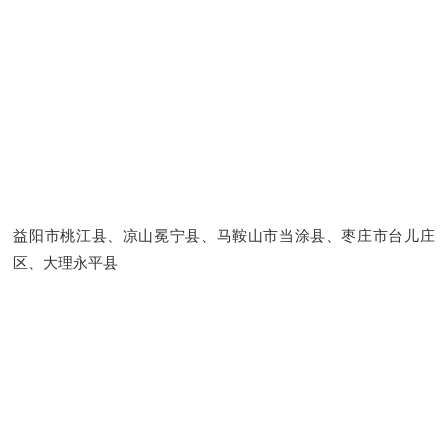
益阳市桃江县、凉山冕宁县、马鞍山市当涂县、枣庄市台儿庄
区、大理永平县