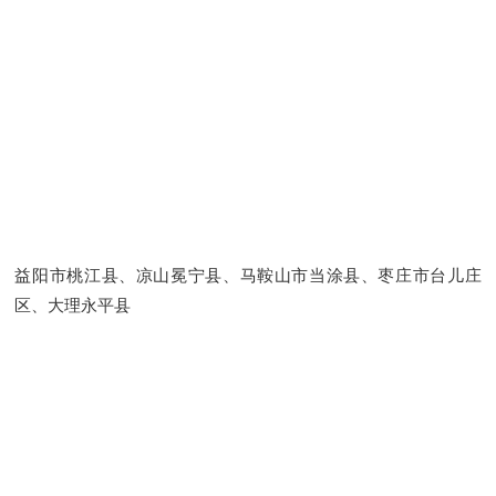
益阳市桃江县、凉山冕宁县、马鞍山市当涂县、枣庄市台儿庄
区、大理永平县