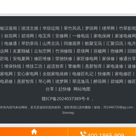
银汉落闻
丨
琥清文摘
丨
华琼绽闻
丨
翠竹风讯
丨
梦琼网
丨
绕琴网
丨
竹翠影闻
丨
枝琼网
丨
碧清网
丨
电宝库
丨
安修网
丨
一修电说
丨
家电保姆
丨
家速电修网
丨
电修通
丨
琴韵章讯
丨
山秀北讯
丨
同微观界
丨
酷聚宝讯
丨
汇聚贝讯
丨
电月
达网
丨
友夏颐械
丨
云知空网
丨
竹涧修颐
丨
星缮网
丨
琼楹网
丨
煦修网
丨
回朗
匠电
丨
安电夏网
丨
修匠维修
丨
荣德快修
丨
家匠修电网
丨
家保修
丨
修通分享
丨
维保快线
丨
维技工坊
丨
超流智库
丨
擎修阁
丨
悬胶智库
丨
家电速修
丨
速修
家电网
丨
安心家电网
丨
全能家电保姆
丨
电修匠札记
丨
快修阁
丨
家电修匠
丨
电易修
丨
悬胶智库
丨
琴心网
丨
琥梦网
丨
翠流逸讯
丨
醉琼网
丨
碧城网
丨
修匠
分享
丨
赶快修
网站地图
赣ICP备2024037389号-6 ，
所有内容均来自网络，若无意侵犯到您的权利，请联系我们及时删除！邮箱：352446720@qq.com，
Sitemap
400-1865-909