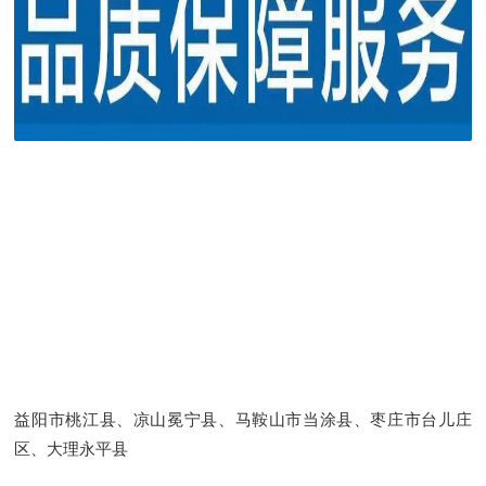
益阳市桃江县、凉山冕宁县、马鞍山市当涂县、枣庄市台儿庄
区、大理永平县