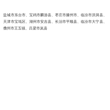
盐城市东台市、宝鸡市麟游县、枣庄市滕州市、临汾市洪洞县、
天津市宝坻区、湖州市安吉县、长治市平顺县、临汾市大宁县、
儋州市王五镇、吕梁市岚县