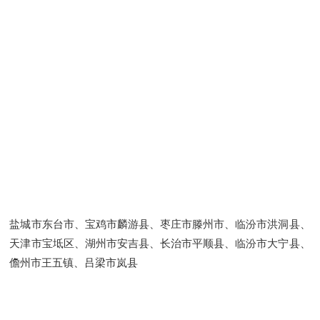
盐城市东台市、宝鸡市麟游县、枣庄市滕州市、临汾市洪洞县、
天津市宝坻区、湖州市安吉县、长治市平顺县、临汾市大宁县、
儋州市王五镇、吕梁市岚县