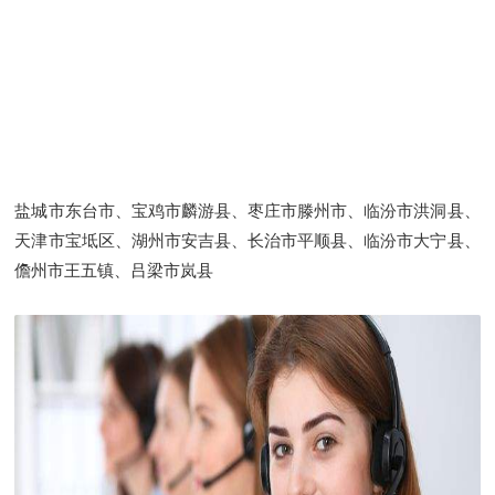
盐城市东台市、宝鸡市麟游县、枣庄市滕州市、临汾市洪洞县、
天津市宝坻区、湖州市安吉县、长治市平顺县、临汾市大宁县、
儋州市王五镇、吕梁市岚县