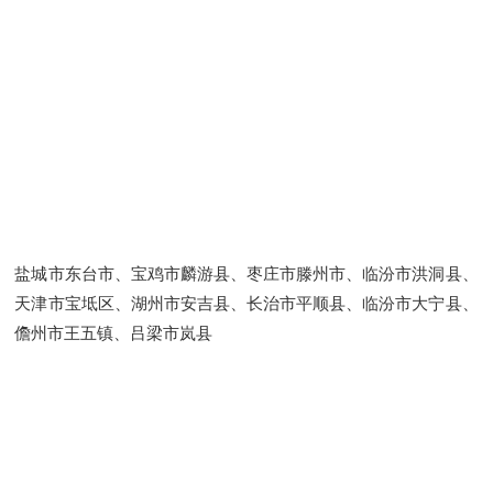
盐城市东台市、宝鸡市麟游县、枣庄市滕州市、临汾市洪洞县、
天津市宝坻区、湖州市安吉县、长治市平顺县、临汾市大宁县、
儋州市王五镇、吕梁市岚县