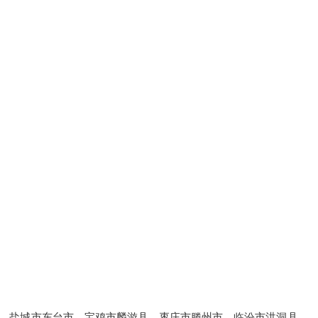
盐城市东台市、宝鸡市麟游县、枣庄市滕州市、临汾市洪洞县、