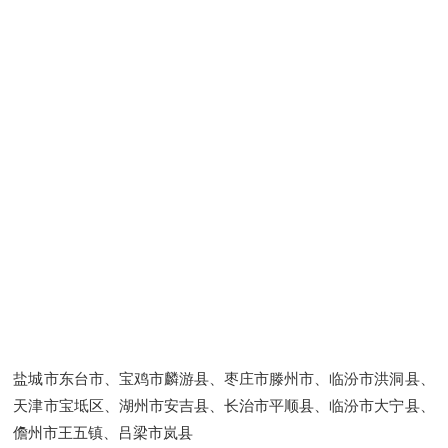
盐城市东台市、宝鸡市麟游县、枣庄市滕州市、临汾市洪洞县、
天津市宝坻区、湖州市安吉县、长治市平顺县、临汾市大宁县、
儋州市王五镇、吕梁市岚县