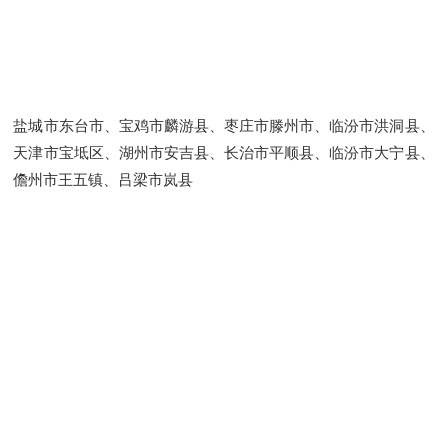
盐城市东台市、宝鸡市麟游县、枣庄市滕州市、临汾市洪洞县、
天津市宝坻区、湖州市安吉县、长治市平顺县、临汾市大宁县、
儋州市王五镇、吕梁市岚县