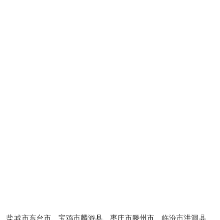
盐城市东台市、宝鸡市麟游县、枣庄市滕州市、临汾市洪洞县、