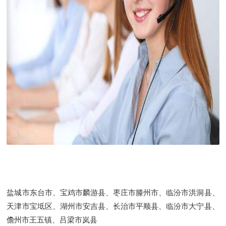
盐城市东台市、宝鸡市麟游县、枣庄市滕州市、临汾市洪洞县、
天津市宝坻区、湖州市安吉县、长治市平顺县、临汾市大宁县、
儋州市王五镇、吕梁市岚县